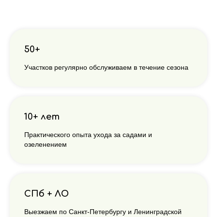
50+
Участков регулярно обслуживаем в течение сезона
10+ лет
Практического опыта ухода за садами и
РУССКИЕ РОСЫ
озеленением
Почему регулярный
уход за участком
выгоднее разовых
СПб + ЛО
работ
Выезжаем по Санкт-Петербургу и Ленинградской