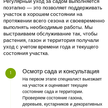
стоимость ухода за
садом
Рассчитаем стоимость благоустройства участка
с учетом рельефа, грунта и ваших задач и
подскажем оптимальный состав работ
+7
Осмотр сада и консультация
Отправить
На первом этапе специалист выезжает
на участок и оценивает текущее
Нажимая на кнопку "Отправить", Вы даёте своё
согласие на обработку своих персональных
состояние сада и территории.
данных и согласны с
Условиями обработки
Проверяем состояние газона,
персональных данных
деревьев, кустарников и декоративных