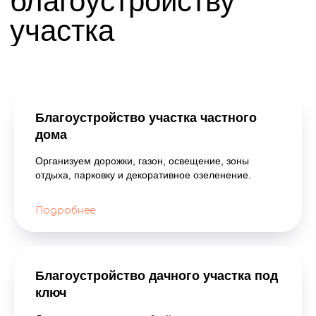
состояния сада и времени года перечень
работ может отличаться: от весеннего
восстановления участка до регулярного
обслуживания газона и декоративных
посадок.
Мы выполняем уход за садом и дачными
участками в СПб и Ленинградской
Благоустройство участка частного
области с учетом особенностей
дома
территории, типа растений и пожеланий
владельца.
Организуем дорожки, газон, освещение, зоны
отдыха, парковку и декоративное озеленение.
Подробнее
Благоустройство дачного участка под
ключ