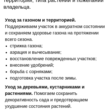
РУССКИЕ РОСЫ
Этапы ухода за
Уход за газоном и территорией.
садом на участке
Поддерживаем участок в аккуратном состоянии
и сохраняем здоровье газона на протяжении
Регулярный уход за садом выполняется
поэтапно — это позволяет поддерживать
всего сезона.
участок в хорошем состоянии на
стрижка газона;
протяжении всего сезона и своевременно
выполнять необходимые работы. Мы
аэрация и вычесывание;
выстраиваем обслуживание так, чтобы
восстановление поврежденных участков;
растения, газон и территория получали
внесение удобрений;
уход с учетом времени года и текущего
состояния участка.
борьба с сорняками;
подготовка участка после зимы.
Уход за деревьями, кустарниками и
растениями.
Помогаем сохранить
декоративность сада и предотвращаем
ухудшение состояния растений.