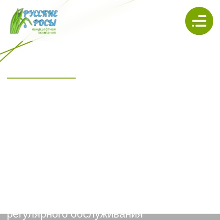
Уход и обслуживание участков
УХОД ЗА САДОМ В СПБ И
ЛЕНИНГРАДСКОЙ
ОБЛАСТИ
Поддерживаем участок в ухоженном
состоянии в любое время сезона.
Компании «Русские Росы» выполняет
комплексные работы для частных
территорий и дачных участков: от
восстановления газона после зимы до
регулярного обслуживания
декоративных растений, деревьев и
кустарников.
ЗАКАЗАТЬ РАСЧЕТ
ЦЕНЫ
ПОРТФОЛИО