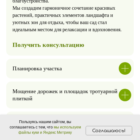
благоустройства.
проектную логику, инженерную
Мы создадим гармоничное сочетание красивых
подготовку, покрытия, озеленение
растений, практичных элементов ландшафта и
и свет в одном понятном процессе.
уютных зон для отдыха, чтобы ваш сад стал
идеальным местом для релаксации и вдохновения.
ДОСТУПНОСТЬ
Все цены рассчитываются
Получить консультацию
индивидуально, а состав работ
заранее обсуждается с клиентом,
чтобы бюджет и этапы были
прозрачными.
Планировка участка
ЛЮБОВЬ К СВОЕМУ ДЕЛУ И
ПРИРОДЕ
Мощение дорожек и площадок тротуарной
Бережно подходим к
плиткой
благоустройству территории, чтобы
сделать участок удобным,
визуально цельным и гармоничным
Посадка деревьев и кустарников
Пользуясь нашим сайтом, вы
для жизни и отдыха.
соглашаетесь с тем, что
мы используем
Соглашаюсь!
файлы куки и Яндекс Метрику